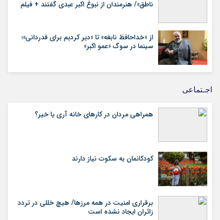
ناطق»/ هنرمندان از نبوغ اکبر عبدی گفتند + فیلم
از «خداحافظ نابغه» تا «دیر کردیم برای قدردانی»؛
سینما در سوگ «عمو اکبر»
اجـتماعی
همراهی مردان در کارهای خانه آری یا خیر؟
کودکانمان به سکوت نیاز دارند
برقراری امنیت در همه مرزها/ هیچ‌ خللی در تردد
زائران ایجاد نشده است