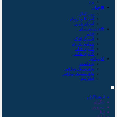
یزد
🟫جهان
بین الملل
آمریکا و اروپاه
آسیای غربی
🔷چندرسانه ای
فیلم
اینفوگرافیک
تصاویر خبری
گالری فیلم
گالری عکس
🔻پویاخبر
یادداشت
پیام تبریک پویاخبر
پیام تسلیت پویاخبر
اطلاعیه
اینستاگرام
تلگرام
سروش
ایتا
آپارات