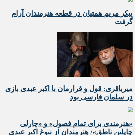
پیکر مریم همتیان در قطعه هنرمندان آرام
گرفت
میرباقری: قول و قرارمان با اکبر عبدی بازی
در سلمان فارسی بود
«هنرمندی برای تمام فصول» و «چارلی
چاپلین ناطق»/ هنرمندان از نبوغ اکبر عبدی