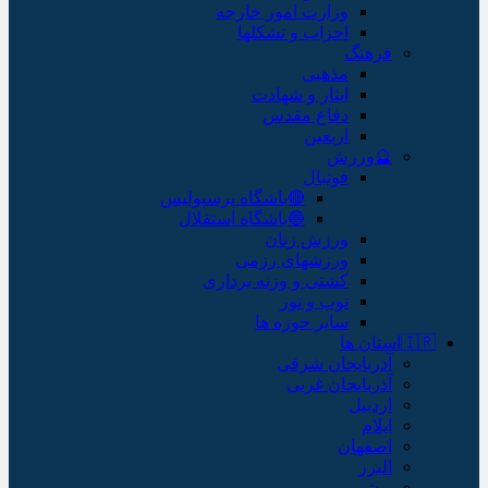
وزارت امور خارجه
احزاب و تشکلها
فرهنگ
مذهبی
ایثار و شهادت
دفاع مقدس
اربعین
🔮ورزش
فوتبال
🔴باشگاه پرسپولیس
🔵باشگاه استقلال
ورزش زنان
ورزشهای رزمی
کشتی و وزنه برداری
توپ و تور
سایر حوزه ها
🇮🇷استان ها
آذربایجان شرقی
آذربایجان غربی
اردبیل
ایلام
اصفهان
البرز
بوشهر