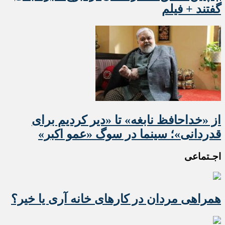
گفتند + فیلم
از «خداحافظ نابغه» تا «دیر کردیم برای
قدردانی»؛ سینما در سوگ «عمو اکبر»
اجـتماعی
همراهی مردان در کارهای خانه آری یا خیر؟