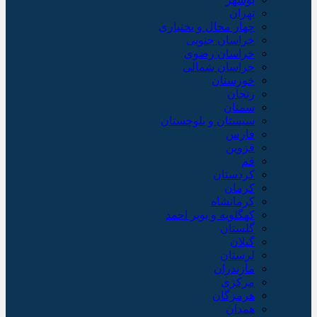
تهران
چهار محال و بختیاری
خراسان جنوبی
خراسان رضوی
خراسان شمالی
خوزستان
زنجان
سمنان
سیستان و بلوچستان
فارس
قزوین
قم
کردستان
کرمان
کرمانشاه
کهگلویه و بویر احمد
گلستان
گیلان
لرستان
مازندران
مرکزی
هرمزگان
همدان