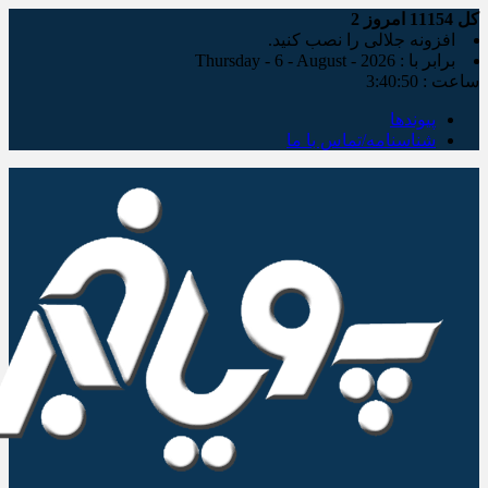
کل
11154
امروز
2
افزونه جلالی را نصب کنید.
برابر با : Thursday - 6 - August - 2026
ساعت :
3:40:51
پیوندها
شناسنامه/تماس با ما