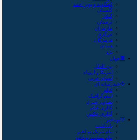
کهگلویه و بویر احمد
گلستان
گیلان
لرستان
مازندران
مرکزی
هرمزگان
همدان
یزد
🟫جهان
بین الملل
آمریکا و اروپاه
آسیای غربی
🔷چندرسانه ای
فیلم
اینفوگرافیک
تصاویر خبری
گالری فیلم
گالری عکس
🔻پویاخبر
یادداشت
پیام تبریک پویاخبر
پیام تسلیت پویاخبر