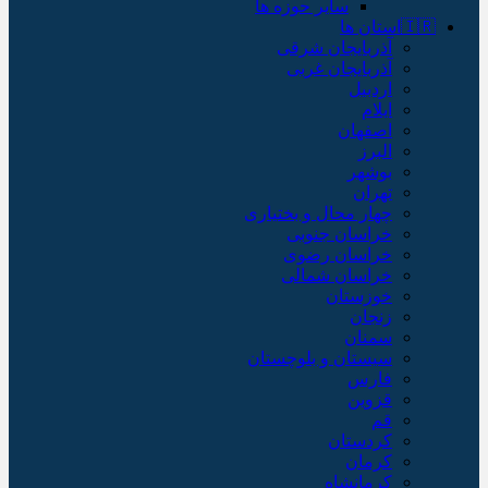
سایر حوزه ها
🇮🇷استان ها
آذربایجان شرقی
آذربایجان غربی
اردبیل
ایلام
اصفهان
البرز
بوشهر
تهران
چهار محال و بختیاری
خراسان جنوبی
خراسان رضوی
خراسان شمالی
خوزستان
زنجان
سمنان
سیستان و بلوچستان
فارس
قزوین
قم
کردستان
کرمان
کرمانشاه