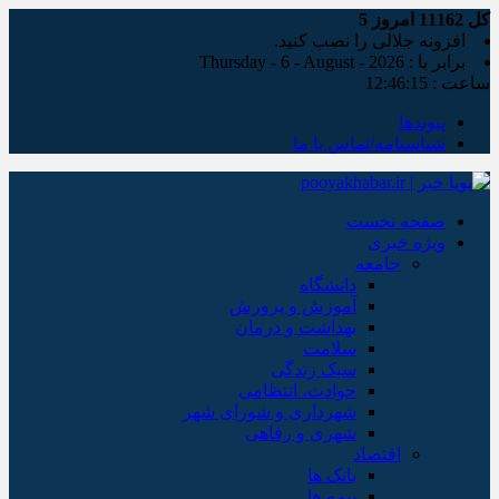
کل
11162
امروز
5
افزونه جلالی را نصب کنید.
برابر با : Thursday - 6 - August - 2026
ساعت :
12:46:16
پیوندها
شناسنامه/تماس با ما
صفحه نخست
ویژه خبری
جامعه
دانشگاه
آموزش و پرورش
بهداشت و درمان
سلامت
سبک زندگی
حوادث، انتظامی
شهرداری و شورای شهر
شهری و رفاهی
اقتصاد
بانک ها
بیمه ها