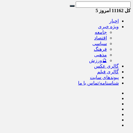
کل
11162
امروز
5
اخبار
ویژه خبری
جامعه
اقتصاد
سیاسی
فرهنگ
مذهبی
🔮ورزش
گالری عکس
گالری فیلم
پیوندهای سایت
شناسنامه/تماس با ما