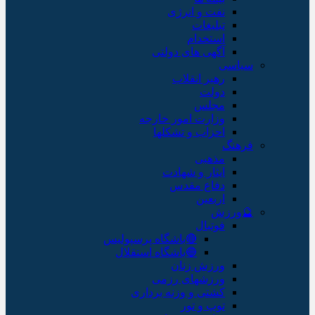
نفت و انرژی
تبلیغات
استخدام
آگهی های دولتی
سیاسی
رهبر انقلاب
دولت
مجلس
وزارت امور خارجه
احزاب و تشکلها
فرهنگ
مذهبی
ایثار و شهادت
دفاع مقدس
اربعین
🔮ورزش
فوتبال
🔴باشگاه پرسپولیس
🔵باشگاه استقلال
ورزش زنان
ورزشهای رزمی
کشتی و وزنه برداری
توپ و تور