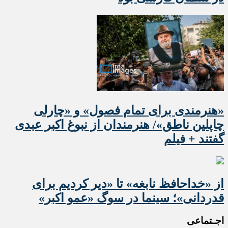
«هنرمندی برای تمام فصول» و «چارلی
چاپلین ناطق»/ هنرمندان از نبوغ اکبر عبدی
گفتند + فیلم
از «خداحافظ نابغه» تا «دیر کردیم برای
قدردانی»؛ سینما در سوگ «عمو اکبر»
اجـتماعی