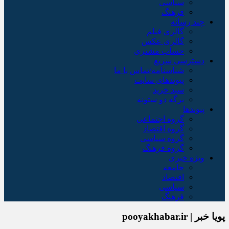
سیاسی
فرهنگ
چند رسانه
گالری فیلم
گالری عکس
حساب مشتری
دسترسی سریع
شناسنامه/تماس با ما
پیوندهای سایت
سبد خريد
برگه دو ستونه
پیوندها
گروه اجتماعی
گروه اقتصاد
گروه سیاسی
گروه فرهنگ
ویژه خبری
جامعه
اقتصاد
سیاسی
فرهنگ
پویا خبر | pooyakhabar.ir