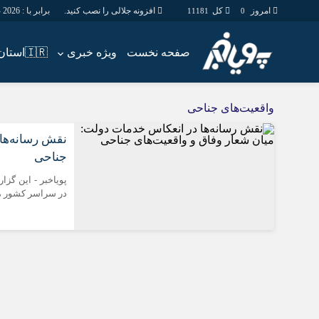
امروز
کل
افزونه جلالی را نصب کنید.
برابر با : Saturday - 8 - August - 2026
11181
0
صفحه نخست
ویژه خبری
🇮🇷استان ها
اخبار
چند رسانه
واقعیت‌های جناحی
جامعه
گالری فیلم
نقش رسانه‌ها 
اقتصاد
گالری عکس
جناحی
سیاسی
حساب مشتری
پویاخبر - این گز
فرهنگ
در سراسر کشور می