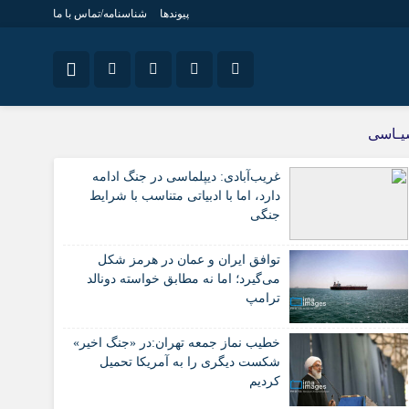
پیوندها
شناسنامه/تماس با ما
نام کاربری یا نشانی ایمیل
اینستاگرام
ویژه خبری
یـاسی
جامعه
تلگرام
غریب‌آبادی: دیپلماسی در جنگ ادامه
اقتصاد
رمز عبور
دارد، اما با ادبیاتی متناسب با شرایط
سروش
سیاسی
جنگی
ایتا
فرهنگ
توافق ایران و عمان در هرمز شکل
مرا به خاطر بسپار
آپارات
می‌گیرد؛ اما نه مطابق خواسته دونالد
ترامپ
اپلیکیشن
خطیب نماز جمعه تهران:در «جنگ اخیر»
شکست دیگری را به آمریکا تحمیل
کردیم