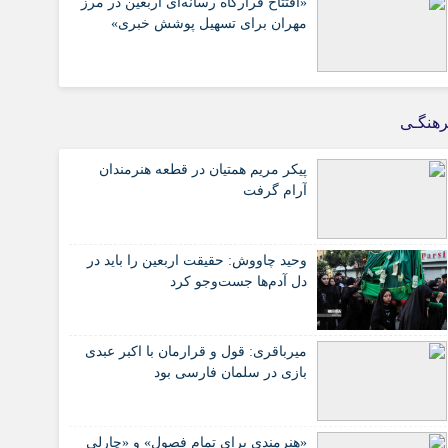
«افتتاح قرارگاه رسانه‌ای اربعین در مرز
مهران برای تسهیل پوشش خبری»
هنگـی
پیکر مریم همتیان در قطعه هنرمندان
آرام گرفت
وحید چاووش: حقیقت اربعین را باید در
دل آدم‌ها جست‌وجو کرد
میرباقری: قول و قرارمان با اکبر عبدی
بازی در سلمان فارسی بود
«هنرمندی برای تمام فصول» و «چارلی