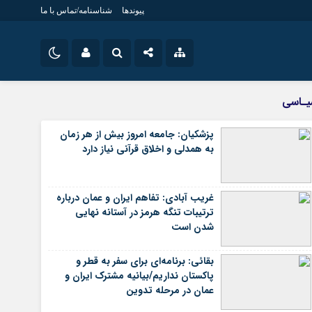
پیوندها
شناسنامه/تماس با ما
ویژه خبری
نام کاربری یا نشانی ایمیل
اینستاگرام
ـاسی
جامعه
تلگرام
پزشکیان: جامعه امروز بیش از هر زمان
اقتصاد
به همدلی و اخلاق قرآنی نیاز دارد
رمز عبور
سروش
سیاسی
ایتا
فرهنگ
غریب آبادی: تفاهم ایران و عمان درباره
مرا به خاطر بسپار
آپارات
ترتیبات تنگه هرمز در آستانه نهایی
شدن است
اپلیکیشن
بقائی: برنامه‌ای برای سفر به قطر و
پاکستان نداریم/بیانیه مشترک ایران و
عمان در مرحله تدوین