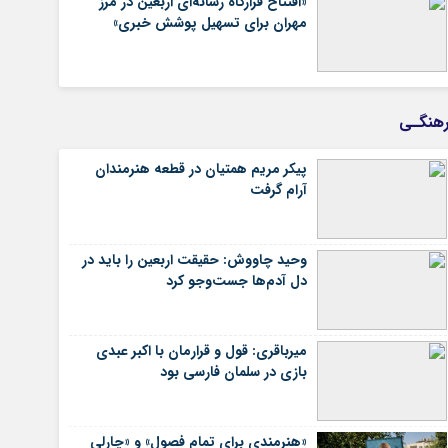
«افتتاح قرارگاه رسانه‌ای اربعین در مرز
مهران برای تسهیل پوشش خبری»
هنگـی
پیکر مریم همتیان در قطعه هنرمندان
آرام گرفت
وحید چاووش: حقیقت اربعین را باید در
دل آدم‌ها جست‌وجو کرد
میرباقری: قول و قرارمان با اکبر عبدی
بازی در سلمان فارسی بود
«هنرمندی برای تمام فصول» و «چارلی