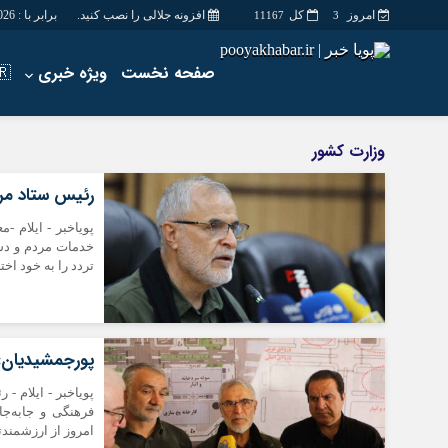
امروز
کل
افزونه جلالی را نصب کنید.
برابر با : Friday - 7 - August - 2026
11167
3
صفحه نخست
ویژه خبری
🇮🇷ا
اخبار
چند رسانه
وزارت کشور
جامعه
گالری فیلم
رئیس ستاد مرکزی 
اقتصاد
گالری عکس
سیاسی
حساب مشتری
پویاخبر - ایلام -
خدمات مردم و دست
فرهنگ
تردد را به خود اختصاص داد و افزون بر ۰
پورجمشیدیان: 
پویاخبر - ایلام -
فرهنگی و جابه‌ج
امروز از ارزشمندت