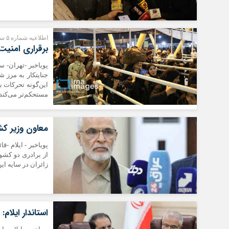
اطلاعیه شماره ۵ ستاد مرکزی اربعین حسینی (۱۴۰۵)؛
برقراری امنیت
پویاخبر -تهران- س
جنایتکار به مرز ش
این‌گونه تحرکات ب
مستحکم‌تر می‌کند.
معاون وزیر کشو
پویاخبر - ایلام -
از برادری دو کشو
زائران در سایه ای
استاندار ایلام: تردد زا