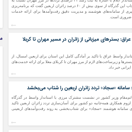
پویاخبر - ایلام - استاندار ایلام با اشاره به ثبت رشد ۴۱ درصدی ترددها در مرز مهران نسبت به
سال گذشته و انتخاب این گذرگاه از سوی بیش از ۶۰ درصد زائران اربعین گفت که برنامه‌ریزی
گیری از سامانه‌های هوشمند و مدیریت دقیق رفت‌وآمدها برای ارائه خدمات
 ضروری است.
م
عراق: بسترهای میزبانی از زائران در مسیر مهران تا کربلا
ستاندار واسط عراق با تاکید بر آمادگی کامل این استان برای اربعین امسال، از
ترها و زیرساخت‌های لازم از مرز مهران تا کربلای معلا برای ارائه خدمت‌های
یرانی خبر داد.
سامانه «سجاد» تردد زائران اربعین را شتاب می‌بخشد
 قائم‌مقام وزیر کشور در نشست مشترک مرزی با استاندار واسط در گذرگاه
لزوم همکاری همه‌جانبه دو کشور برای آسان‌سازی تردد زائران اربعین تاکید
ازی سامانه هوشمند «سجاد» برای شتاب‌بخشی به روند رفت‌وآمدهای اربعینی