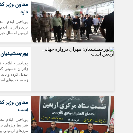
معاون وزیر کش
دارد
تردد زائران، ایلا
اربعین امسال خبر 
پورجمشیدیان: 
پویاخبر - ایلام -
زائران حسینی گفت
تبدیل کرده و باید
زیرساخت‌های استا
معاون وزیر کشو
است
پویاخبر - ایلام -
شرایط ویژه‌ای برا
مرزهای اربعینی بر