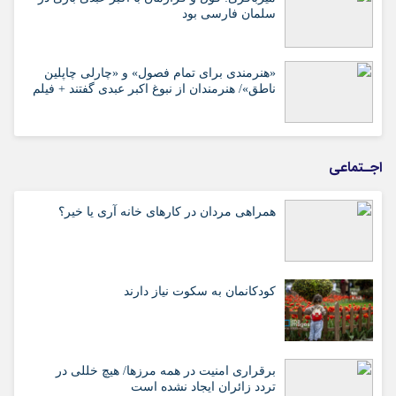
سلمان فارسی بود
«هنرمندی برای تمام فصول» و «چارلی چاپلین
ناطق»/ هنرمندان از نبوغ اکبر عبدی گفتند + فیلم
اجـتماعی
همراهی مردان در کارهای خانه آری یا خیر؟
کودکانمان به سکوت نیاز دارند
برقراری امنیت در همه مرزها/ هیچ‌ خللی در
تردد زائران ایجاد نشده است