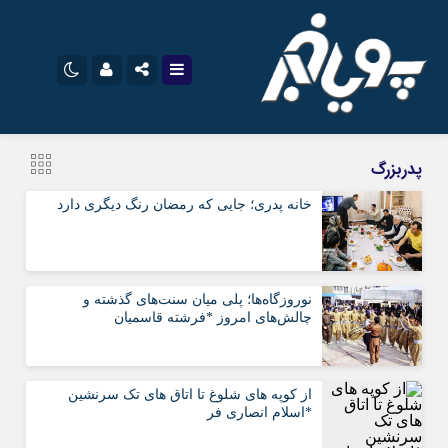
نام کاربری یا نشانی ایمیل
اینستاگرام
تلگرام
پدربزرگ
سروش
ایتا
خانه پدری؛ جایی که رمضان رنگ دیگری دارد
رمز عبور
آپارات
اپلیکیشن
نوروزگاه‌ها؛ پلی میان سنت‌های گذشته و
مرا به خاطر بسپار
چالش‌های امروز *فرشته قاسمیان
از کوپه های شلوغ تا اتاق های تک سرنشین
*اسلام انصاری فر