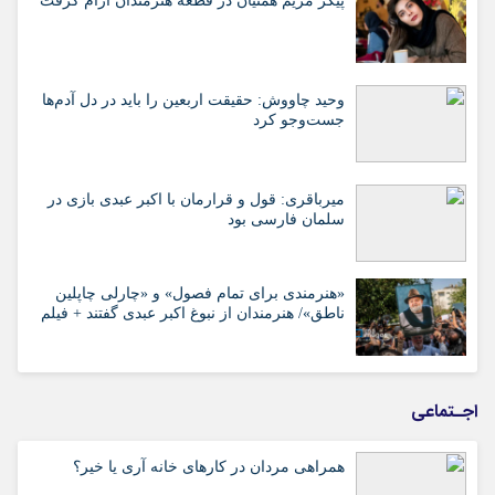
پیکر مریم همتیان در قطعه هنرمندان آرام گرفت
وحید چاووش: حقیقت اربعین را باید در دل آدم‌ها
جست‌وجو کرد
میرباقری: قول و قرارمان با اکبر عبدی بازی در
سلمان فارسی بود
«هنرمندی برای تمام فصول» و «چارلی چاپلین
ناطق»/ هنرمندان از نبوغ اکبر عبدی گفتند + فیلم
اجـتماعی
همراهی مردان در کارهای خانه آری یا خیر؟