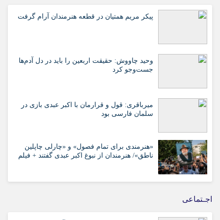
پیکر مریم همتیان در قطعه هنرمندان آرام گرفت
وحید چاووش: حقیقت اربعین را باید در دل آدم‌ها
جست‌وجو کرد
میرباقری: قول و قرارمان با اکبر عبدی بازی در
سلمان فارسی بود
«هنرمندی برای تمام فصول» و «چارلی چاپلین
ناطق»/ هنرمندان از نبوغ اکبر عبدی گفتند + فیلم
اجـتماعی