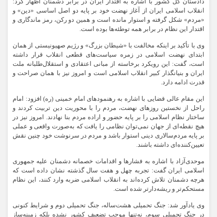
دادستان کل کشور با اشاره به اقتدار ایران در برابر دشمنان اظهار کرد:
انقلاب اسلامی ایران از آغاز نهضت خود بر پایه دو اصل اساسی «دین» و
«مردم» شکل گرفته و استوار مانده است و همین دو رکن، رمز ماندگاری و
اقتدار این نظام در برابر همه توطئه‌ها بوده است.
وی با تأکید بر اینکه مخالفت با «شیطان بزرگ» و رژیم صهیونیستی از همان
ابتدای نهضت اسلامی در زمره سیاست‌های قطعی انقلاب قرار داشته
است، گفت: این رویکرد برخاسته از مبانی اعتقادی و استقلال‌طلبانه ملت
ایران و بنیانگذار کبیر انقلاب اسلامی است و امروز نیز با همان صراحت و
قدرت ادامه دارد.
این مقام عالی قضایی با اشاره به رهنمودهای امام خمینی (ره) افزود: امام
راحل از نخستین روزهای نهضت، مردم را با محوریت دین تربیت کردند و
ساختار نظام اسلامی را بر پایه حضور و اراده مردم بنا نهادند. امروز نیز در
هیچ نقطه‌ای از جهان نمی‌توان نظامی را یافت که به‌صورت واقعی و عملی
بر پایه مردم‌سالاری دینی استوار باشد و مردم در سرنوشت خود چنین نقش
تعیین‌کننده‌ای داشته باشند.
موحدی‌آزاد با اشاره به فشارها و اقدامات خصمانه دشمنان علیه جمهوری
اسلامی ایران گفت: تجربه چهل و هفت سال گذشته نشان داده است که
هرچه دشمنان تلاش کرده‌اند به انقلاب اسلامی ضربه وارد کنند، این نظام
مستحکم‌تر و ریشه‌دارتر شده است.
وی یادآور شد: جنگ تحمیلی هشت‌ساله، جنگ تحمیلی دوم و شرایط کنونی
در جنگ تحمیلی سوم، نه‌تنها موجب تضعیف کشور نشده بلکه زمینه‌ساز