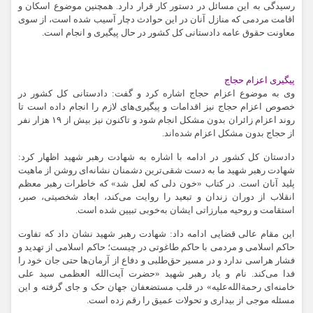
رسیدگی به این مسائل در دستور کار قرار دارد. همچنین موضوع اسکان و
اقامت مردمی که منازل آنان در این حوادث دچار آسیب شده است، از سوی
معاونت حقوق عامه دادستانی کل کشور در حال پیگیری و انجام است.
پیگیری اعزام حجاج
وی به موضوع اعزام حجاج اشاره کرد و گفت: دادستانی کل کشور در
خصوص اعزام حجاج نیز اقدامات و پیگیری‌های لازم را انجام داده است تا
روند اعزام زائران بدون مشکل انجام شود و تاکنون نیز بیش از ۱۹ هزار نفر
از حجاج بدون مشکل اعزام شده‌اند.
دادستان کل کشور در ادامه با اشاره به شهادت رهبر شهید اظهار کرد:
شهادت رهبر شهید ما به دست شقی‌ترین دشمنان نشانه‌ای روشن از ماهیت
پلید آنان است. در کتاب «خون دلی که لعل شد» که خاطرات رهبر معظم
انقلاب از دوران زندان و تبعید را روایت می‌کند، ابعاد شخصیتی، صبر،
استقامت و روحیه مبارزاتی ایشان به‌خوبی تبیین شده است.
این مقام عالی قضایی ادامه داد: شهادت رهبر شهید نشان داد که تفاوت
حاکم اسلامی و مردمی با حاکم طاغوتی در چیست؛ حاکم اسلامی از تهدید و
فشار هراسی ندارد و در مسیر حق‌طلبی و دفاع از آرمان‌ها حتی جان خود را
فدا می‌کند. نام و یاد رهبر شهید «حضرت آیت‌الله العظمی سید علی
خامنه‌ای رحمةالله‌علیه» در قلب مستضعفان جهان حک و جای گرفته و این
مسئله موجی از بیداری و تحولات عمیق را رقم زده است.