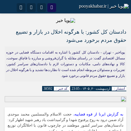
نام کاربری یا نشانی ایمیل
اینستاگرام
تلگرام
سروش
ایتا
دادستان کل کشور: با هرگونه اخلال در بازار و تضییع
حقوق مردم برخورد می‌شود
رمز عبور
آپارات
اپلیکیشن
پویاخبر - تهران - دادستان کل کشور با اشاره به اقدامات دستگاه قضایی در حوزه
مسائل اقتصادی گفت: در راستای مقابله با گران‌فروشی و مبارزه با قاچاق سوخت،
کالا و نهاده‌های دامی، مکاتبات و دستورات لازم با دادستان‌های سراسر کشور،
مرا به خاطر بسپار
تعزیرات و مسئولان مربوطه انجام شده است تا نظارت‌ها تشدید و با هرگونه اخلال در
بازار و تضییع حقوق مردم قانونی برخورد شود.
انتشار :
اردیبهشت ۲۰, ۱۴۰۵ - 23:05
کد خبر :
38592
به گزارش ایرنا از قوه قضاییه،
حجت الاسلام والمسلمین محمد موحدی
آزاد ضمن درود به روح پرفتوح شهدا و گرامیداشت یاد رهبر شهید اظهار کرد:
دادستان‌های سراسر کشور موظفند در چارچوب قانون با اخلالگران توزیع