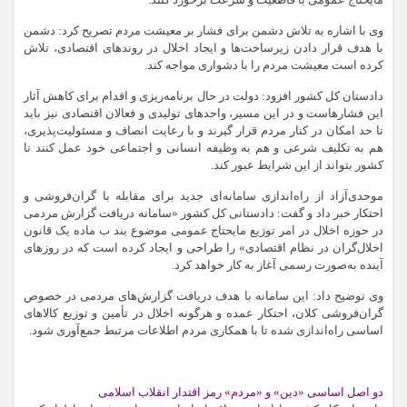
مایحتاج عمومی با قاطعیت و سرعت برخورد کنند.
وی با اشاره به تلاش دشمن برای فشار بر معیشت مردم تصریح کرد: دشمن
با هدف قرار دادن زیرساخت‌ها و ایجاد اخلال در روندهای اقتصادی، تلاش
کرده است معیشت مردم را با دشواری مواجه کند.
دادستان کل کشور افزود: دولت در حال برنامه‌ریزی و اقدام برای کاهش آثار
این فشارهاست و در این مسیر، واحدهای تولیدی و فعالان اقتصادی نیز باید
تا حد امکان در کنار مردم قرار گیرند و با رعایت انصاف و مسئولیت‌پذیری،
هم به تکلیف شرعی و هم به وظیفه انسانی و اجتماعی خود عمل کنند تا
کشور بتواند از این شرایط عبور کند.
موحدی‌آزاد از راه‌اندازی سامانه‌ای جدید برای مقابله با گران‌فروشی و
احتکار خبر داد و گفت: دادستانی کل کشور «سامانه دریافت گزارش مردمی
در حوزه اخلال در امر توزیع مایحتاج عمومی موضوع بند ب ماده یک قانون
اخلال‌گران در نظام اقتصادی» را طراحی و ایجاد کرده است که در روزهای
آینده به‌صورت رسمی آغاز به کار خواهد کرد.
وی توضیح داد: این سامانه با هدف دریافت گزارش‌های مردمی در خصوص
گران‌فروشی کلان، احتکار عمده و هرگونه اخلال در تأمین و توزیع کالاهای
اساسی راه‌اندازی شده تا با همکاری مردم اطلاعات مرتبط جمع‌آوری شود.
دو اصل اساسی «دین» و «مردم» رمز اقتدار انقلاب اسلامی