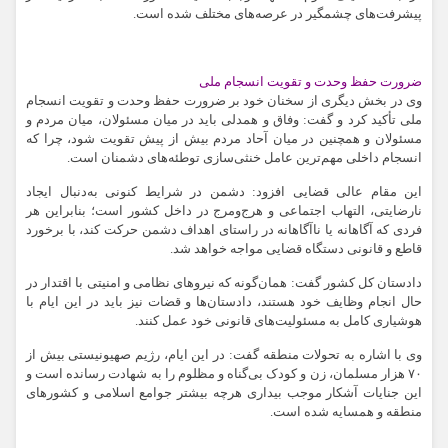
پیشرفت‌های چشمگیر در عرصه‌های مختلف شده است.
ضرورت حفظ وحدت و تقویت انسجام ملی
وی در بخش دیگری از سخنان خود بر ضرورت حفظ وحدت و تقویت انسجام
ملی تأکید کرد و گفت: وفاق و همدلی باید در میان مسئولان، میان مردم و
مسئولان و همچنین در میان آحاد مردم بیش از پیش تقویت شود، چرا که
انسجام داخلی مهم‌ترین عامل خنثی‌سازی توطئه‌های دشمنان است.
این مقام عالی قضایی افزود: دشمن در شرایط کنونی به‌دنبال ایجاد
نارضایتی، التهاب اجتماعی و هرج‌ومرج در داخل کشور است؛ بنابراین هر
فردی که آگاهانه یا ناآگاهانه در راستای اهداف دشمن حرکت کند، با برخورد
قاطع و قانونی دستگاه قضایی مواجه خواهد شد.
دادستان کل کشور گفت: همان‌گونه که نیروهای نظامی و امنیتی با اقتدار در
حال انجام وظایف خود هستند، دادستان‌ها و قضات نیز باید در این ایام با
هوشیاری کامل به مسئولیت‌های قانونی خود عمل کنند.
وی با اشاره به تحولات منطقه گفت: در این ایام، رژیم صهیونیستی بیش از
۷۰ هزار مسلمان، زن و کودک بی‌گناه و مظلوم را به شهادت رسانده است و
این جنایات آشکار موجب بیداری هرچه بیشتر جوامع اسلامی و کشورهای
منطقه و همسایه شده است.