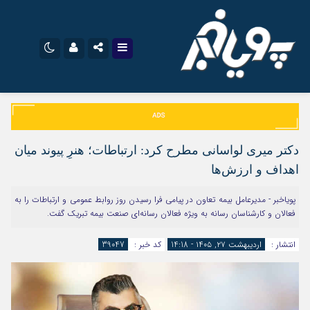
نام کاربری یا نشانی ایمیل
اینستاگرام
تلگرام
سروش
ایتا
دکتر میری لواسانی مطرح کرد: ارتباطات؛ هنرِ پیوند میان
رمز عبور
آپارات
اپلیکیشن
اهداف و ارزش‌ها
پویاخبر - مدیرعامل بیمه تعاون در پیامی فرا رسیدن روز روابط عمومی و ارتباطات را به
فعالان و کارشناسان رسانه به ویژه فعالان رسانه‌ای صنعت بیمه تبریک گفت.
مرا به خاطر بسپار
انتشار :
اردیبهشت ۲۷, ۱۴۰۵ - 14:18
کد خبر :
39047