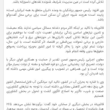
تلاش کرده است در عین مدیریت شرایط، شنونده نقدهای دلسوزانه باشد.
وی افزود: رئیس جمهور پزشکیان به وعده «ایران متعلق به همه ایرانیان است»
پایبند است؛ هرچند شیوه اجرای آن ممکن است برای برخی محل گفت‌وگو
باشد.
قائم‌پناه با تاکید بر اینکه اکثر مردم دغدغه مسائل سیاسی ندارند بلکه معیشت
و تامین نیازهای اساسی زندگی برایشان اهمیت دارد، گفت: ما موظفیم برای
تأمین این نیازها تلاش کنیم، ناترازی‌ها در حوزه‌های برق و آب، فشارهای
خارجی و برخی تحولات بین‌المللی بر اقتصاد اثر گذاشته است، با این حال،
دولت تمام توان خود را به‌کار گرفته تا امور کشور به‌ویژه پرداخت به‌موقع
حقوق‌ها بدون وقفه انجام شود.
معاون اجرایی رئیس‌جمهور ضمن تقدیر از حمایت و همکاری قوای دیگر با
دولت، تصریح کرد: پشتیبانی سران دو قوه قضائیه و مقننه از دولت بسیار مؤثر
بوده است و این همراهی در تصویب و پیگیری امور نقش مهمی داشته که
باید قدردان آن بود.
وی با اشاره به بحران آب در کشور، تاکید کرد: میانگین آب قابل‌استحصال کشور
طی پنج دهه اخیر کاهش معناداری داشته است. با توجه به نیازهای کشاورزی،
صنعت و شرب، ناگزیر به اصلاح الگوی کشت و تحول در بخش کشاورزی
هستیم.
قائم‌پناه در بخش دیگری از سخنان خود گفت: برآوردها نشان می‌دهد ۲۶۵
هزار بازمانده از تحصیل و بی‌سواد در استان کردستان وجود دارد. حدود سه‌هزار