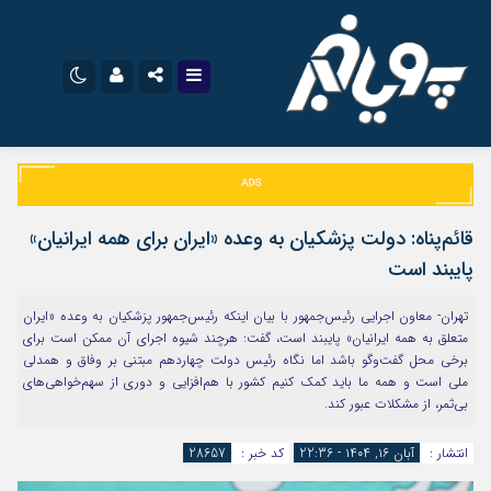
نام کاربری یا نشانی ایمیل
اینستاگرام
تلگرام
سروش
ایتا
قائم‌پناه: دولت پزشکیان به وعده «ایران برای همه ایرانیان»
رمز عبور
آپارات
اپلیکیشن
پایبند است
تهران- معاون اجرایی رئیس‌جمهور با بیان اینکه رئیس‌جمهور پزشکیان به وعده «ایران
متعلق به همه ایرانیان» پایبند است، گفت: هرچند شیوه اجرای آن ممکن است برای
مرا به خاطر بسپار
برخی محل گفت‌وگو باشد اما نگاه رئیس دولت چهاردهم مبتنی بر وفاق و همدلی
ملی است و همه ما باید کمک کنیم کشور با هم‌افزایی و دوری از سهم‌خواهی‌های
بی‌ثمر، از مشکلات عبور کند.
انتشار :
آبان ۱۶, ۱۴۰۴ - 22:36
کد خبر :
28657