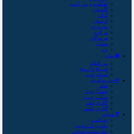
کهگلویه و بویر احمد
گلستان
گیلان
لرستان
مازندران
مرکزی
هرمزگان
همدان
یزد
🟫جهان
بین الملل
آمریکا و اروپاه
آسیای غربی
🔷چندرسانه ای
فیلم
اینفوگرافیک
تصاویر خبری
گالری فیلم
گالری عکس
🔻پویاخبر
یادداشت
پیام تبریک پویاخبر
پیام تسلیت پویاخبر