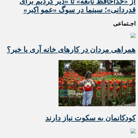
از «خداحافظ نابغه» تا «دیر کردیم برای
قدردانی»؛ سینما در سوگ «عمو اکبر»
اجـتماعی
همراهی مردان در کارهای خانه آری یا خیر؟
کودکانمان به سکوت نیاز دارند