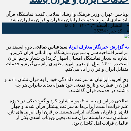
پویاخبر - تهران-وزیر فرهنگ و ارشاد اسلامی گفت: نمایشگاه قرآن
باید نمادی از پیوند خدمات ایرانیان به قرآن و قرآن به ایران باشد.
انتشار :
اسفند ۳, ۱۴۰۴ - 00:18
کد خبر :
35254
به گزارش خبرنگار معارف ایرنا،
سیدعباس صالح
ی دوم اسفند در
مراسم افتتاحیه سی و سومین نمایشگاه بین‌المللی قرآن کریم با
اشاره به شعار نمایشگاه امسال اظهار کرد: این شعار پرچم ایران
است در ۱۴۰۰ سال. از تعبیر شهید مطهری وام می‌گیرم و خدمات
متقابل ایران و قرآن را یاد می‌کنم.
وی افزود: ایرانیان به سرعت دلدادگی خود را به قرآن نشان دادند و
قرآن را فطرت و تاریخ تمدنی خود همراه دیدند بنابراین هر چه
داشتند در خدمت قرآن گذاشتند.
صالحی در این زمینه به ۲ نمونه اشاره کرد و گفت: یکی در حوزه
علم قرائت است. ایرانی‌ها به سرعت پیشتاز قرآن شدند و چهار
قاری از قاریان هفتگانه ایرانی هستند. در قرن اول ایرانی‌های تازه
مسلمان شده دلبسته قرآن شدند. یحیی‌بن‌وثاب اسدی یکی از
عالمان قرائت اهل کاشان بود.