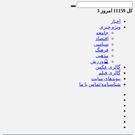
کل
11159
امروز
3
اخبار
ویژه خبری
جامعه
اقتصاد
سیاسی
فرهنگ
مذهبی
🔮ورزش
گالری عکس
گالری فیلم
پیوندهای سایت
شناسنامه/تماس با ما