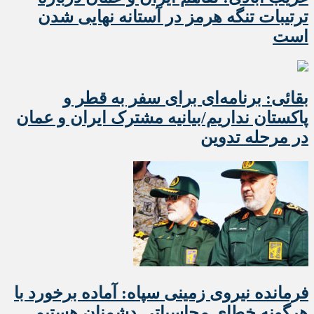
ترتیبات تنگه هرمز در آستانه نهایی شدن
است
بقائی: برنامه‌ای برای سفر به قطر و
پاکستان نداریم/بیانیه مشترک ایران و عمان
در مرحله تدوین
فرمانده نیروی زمینی سپاه: آماده برخورد با
هرگونه خطای محاسباتی دشمنان هستیم