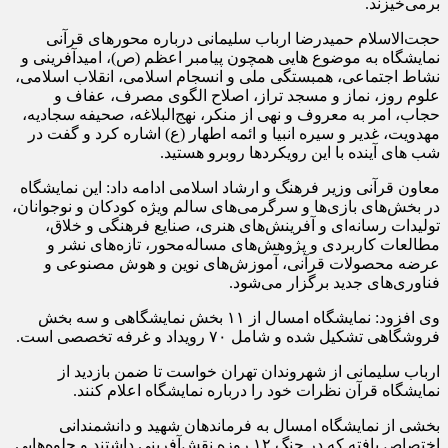
برمی‌خیزند.
حجت‌الاسلام حمیدرضا ارباب سلیمانی درباره محورهای قرآنی
نمایشگاه به موضوع هایی همچون پیامبر اعظم (ص)، امیدآفرینی و
نشاط اجتماعی، همبستگی ملی و انسجام اسلامی، انقلاب اسلامی،
علوم روز، نماز و مسجد تراز، اصلاح الگوی مصرف، عفاف و
حجاب، امر به معروف و نهی از منکر، نهج‌البلاغه، صحیفه سجادیه،
مهدویت، غدیر و سیره انبیا و ائمه اطهار (ع) اشاره کرد و گفت در
شب های آینده با این رویکردها روبرو هستید.
معاون قرآنی وزیر فرهنگ و ارشاد اسلامی ادامه داد: این نمایشگاه
در بخش‌های بازی‌ها و سرگرمی‌های سالم ویژه کودکان و نوجوانان،
تولیدات رسانه‌ای و آفرینش‌های هنری، صنایع فرهنگی و خلاق،
مطالعات کاربردی و پژوهش‌های مساله‌محور، تازه‌های نشر و
عرضه محصولات قرآنی، آموزش‌های نوین و هوش مصنوعی و
فناوری‌های جدید برگزار می‌شود.
وی افزود: نمایشگاه امسال از ۱۱ بخش نمایشگاهی و سه بخش
فروشگاهی تشکیل شده و شامل ۷۰ رویداد و غرفه تخصصی است.
ارباب سلیمانی از شهروندان تهران خواست تا ضمن بازدید از
نمایشگاه قرآن نظرات خود را درباره نمایشگاه اعلام کنند.
بخشی از نمایشگاه امسال به فرماندهان شهید و دانشمندانی
اختصاص یافته که در جنگ ۱۲ روزه نقش‌آفرینی داشتند و جلوه‌هایی