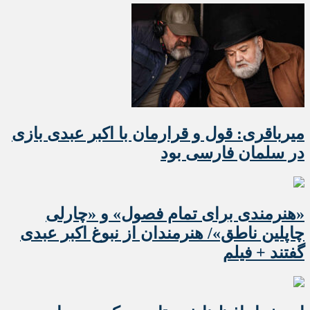
میرباقری: قول و قرارمان با اکبر عبدی بازی
در سلمان فارسی بود
«هنرمندی برای تمام فصول» و «چارلی
چاپلین ناطق»/ هنرمندان از نبوغ اکبر عبدی
گفتند + فیلم