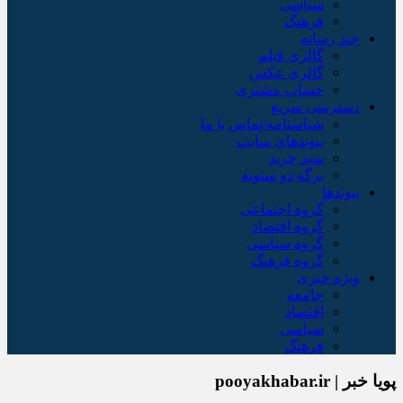
سیاسی
فرهنگ
چند رسانه
گالری فیلم
گالری عکس
حساب مشتری
دسترسی سریع
شناسنامه/تماس با ما
پیوندهای سایت
سبد خريد
برگه دو ستونه
پیوندها
گروه اجتماعی
گروه اقتصاد
گروه سیاسی
گروه فرهنگ
ویژه خبری
جامعه
اقتصاد
سیاسی
فرهنگ
پویا خبر | pooyakhabar.ir