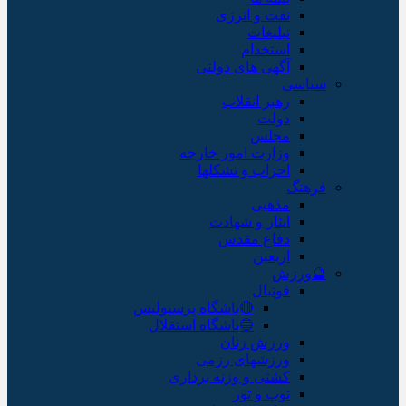
نفت و انرژی
تبلیغات
استخدام
آگهی های دولتی
سیاسی
رهبر انقلاب
دولت
مجلس
وزارت امور خارجه
احزاب و تشکلها
فرهنگ
مذهبی
ایثار و شهادت
دفاع مقدس
اربعین
🔮ورزش
فوتبال
🔴باشگاه پرسپولیس
🔵باشگاه استقلال
ورزش زنان
ورزشهای رزمی
کشتی و وزنه برداری
توپ و تور