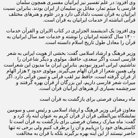
وی افزود: در علم تفسیر نیز ایرانیان مفسری همچون سلمان
فارسی یا میثم تمار، مقاتل بن سلیمان از ایران بودند. بنابراین نسبت
ایرانیان به قرآن نسبت دلدادگی دارد و در علوم و هنرهای مختلف
قرآنی انباشته از خدمات ایرانیان به قرآن است.
وی افزود: یک اندیشمند الجزایری در کتاب الایران و القرآن خدمات
۱۴۰۰ سال گذشته ایرانیان را نوشته و خدمات صد سال ایرانیان به
قرآن را معادل طول تاریخ اسلام دانسته است.
وزیر فرهنگ و ارشاد اسلامی گفت: بخشی از هویت ایرانی به شعر
فارسی است و اگر سعدی، حافظ، مولوی و دیگر شاعران را
نداشتیم، ایرانی امروز نبودیم. بنابراین ایران ما مدیون این شعراست
ولی همین شعرا از قرآن الهام می‌گیرند. مولوی حدود ۲ هزار الهام
از قرآن گرفته است، حافظ نیز لقب قرآنی و تبیین قرآنی دارد. اگر
میراث شعر فارسی داریم، این بزرگان از قرآن بهره گرفتند و
سرچشمه بسیاری از هنرهای ایرانیان قرآن است.
ماه رمضان فرصتی برای بازگشت به قرآن است
معاون قرآنی وزیر فرهنگ و ارشاد اسلامی و رئیس سی و سومین
نمایشگاه بین‌المللی قرآن از قرآن کریم به عنوان آینه یاد کرد و
گفت: ماه مبارک رمضان فرصتی برای بازگشت به قرآن است تا
کاستی‌های خود را دریابیم و آن را برطرف کنیم ولی برخی نه تنها
حاضر نیستند از این آینه بهره برگیرند بلکه با قرآن به مخالفت