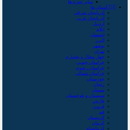
سایر حوزه ها
🇮🇷استان ها
آذربایجان شرقی
آذربایجان غربی
اردبیل
ایلام
اصفهان
البرز
بوشهر
تهران
چهار محال و بختیاری
خراسان جنوبی
خراسان رضوی
خراسان شمالی
خوزستان
زنجان
سمنان
سیستان و بلوچستان
فارس
قزوین
قم
کردستان
کرمان
کرمانشاه