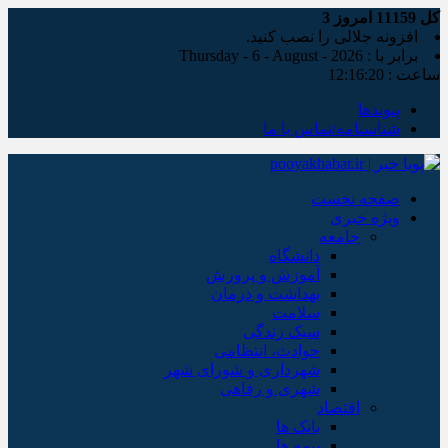
کل
11159
امروز
3
افزونه جلالی را نصب کنید.
برابر با : Thursday - 6 - August - 2026
ساعت :
12:16:21
پیوندها
شناسنامه/تماس با ما
صفحه نخست
ویژه خبری
جامعه
دانشگاه
آموزش و پرورش
بهداشت و درمان
سلامت
سبک زندگی
حوادث، انتظامی
شهرداری و شورای شهر
شهری و رفاهی
اقتصاد
بانک ها
بیمه ها