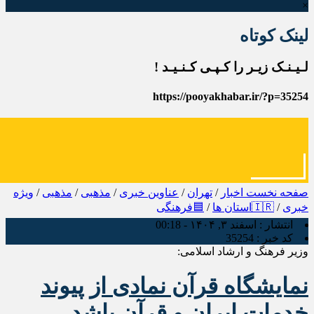
×
لینک کوتاه
لـیـنـک زیـر را کـپـی کـنـیـد !
https://pooyakhabar.ir/?p=35254
صفحه نخست
اخبار
/
تهران
/
عناوین خبری
/
مذهبی
/
مذهبی
/
ویژه
خبری
/
🇮🇷استان ها
/
🟦فرهنگی
انتشار :
اسفند ۳, ۱۴۰۴ - 00:18
کد خبر :
35254
وزیر فرهنگ و ارشاد اسلامی:
نمایشگاه قرآن نمادی از پیوند
خدمات ایران و قرآن باشد