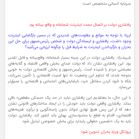
سرمایه انسانی متخصص است.
پافشاری دولت بر اتصال مجدد اینترنت شجاعانه و واقع بینانه بود
ایرنا: با توجه به موانع و مقاومت‌های شدیدی که در مسیر بازگشایی اینترنت
وجود داشت، پافشاری و ایستادگی دولت و شخص رئیس‌جمهور برای حل این
بحران و بازگرداندن اینترنت به شرایط قبل را چگونه ارزیابی می‌کنید؟
شریف‌زاد: پافشاری دولت در این زمینه بسیار شجاعانه، واقع‌بینانه و قابل تقدیر
بود. این پافشاری نشان داد که دولت صدای بخش واقعی اقتصاد و گلایه‌های
معیشتی مردم را شنیده است. رئیس‌جمهور و بخش اقتصادی دولت به خوبی
متوجه شدند که تداوم این وضعیت نه تنها امنیت اقتصادی را تأمین نمی‌کند،
بلکه با نابود کردن مشاغل خرد، نارضایتی‌های اجتماعی و اقتصادی را عمیق‌تر
می‌سازد.
با این حال، ما معتقدیم این پافشاری نباید در حد یک «مسکن مقطعی» باقی
بماند. پافشاری واقعی دولت باید خودش را در ایجاد ساختارهای قانونی نشان
دهد که از این پس هیچ نهادی نتواند بدون پاسخگویی و برآورد هزینه‌های
اقتصادی، اقدام به قطع یا محدودسازی پهنای باند کشور کند. پافشاری دولت
باید به یک «تضمین حقوقی پایدار» برای بخش خصوصی تبدیل شود.
پروتکل ویژه بحران تدوین شود