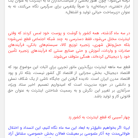
گرفته می‌شود؟ چون هنوز بخشی از سیاست‌گذاران ما به اینترنت به عنوان یک
ابزار «تفننی»، «رسانه‌ای» یا صرفاً پلتفرمی برای سرگرمی نگاه می‌کنند، نه به
عنوان «زیرساخت حیاتی تولید و اشتغال».
در سه ماه گذشته، همه کشور با گوشت و پوست خود لمس کردند که وقتی
اینترنت مختل می‌شود، فقط دسترسی به چند شبکه اجتماعی قطع نمی‌شود؛
بلکه حمل‌ونقل شهری، زنجیره توزیع کالا، سیستم‌های بانکی، فرآیندهای
صادرات و واردات، آموزش و حتی صنایع سنتی که فرآیندهای زنجیره تأمین
خود را دیجیتالی کرده‌اند، همگی متوقف می‌شوند.
قطع سه ماهه اینترنت بزرگ‌ترین مانور تجربی برای اثبات این موضوع بود که
اقتصاد دیجیتال، بخش مجزایی از اقتصاد کل کشور نیست، بلکه تار و پود
اقتصاد مدرن ایران است. نادیده گرفتن این جایگاه ناشی از یک شکاف نسلی
و دانشی در حوزه مدیریت است که امیدواریم تصمیم اخیر ستاد ویژه،
سرآغازی بر تغییر این نگرش و به رسمیت شناختن اینترنت به عنوان حق
قانونی کار و تولید باشد.
چهار آسیبی که قطع اینترنت به کشور زد
ایرنا: اگر بخواهیم دقیق‌تر به ابعاد این سه ماه نگاه کنیم، این انسداد و اختلال
طولانی‌مدت چه آثار ملموسی بر معیشت فعالان بخش خصوصی، مشاغل آزاد