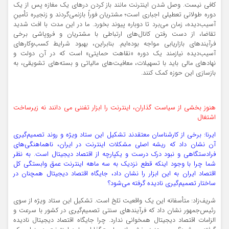
کافی نیست. وصل شدن اینترنت مانند باز کردن درهای یک مغازه پس از یک
دوره طولانی تعطیلی اجباری است؛ مشتریان فوراً بازنمی‌گردند و زنجیره تأمینِ
آسیب‌دیده، زمان می‌برد تا دوباره پیوند بخورد. ما در این مدت با افت شدید
تقاضا، از دست رفتن کانال‌های ارتباطی با مشتریان و فروپاشی برخی
فرآیندهای بازاریابی مواجه بوده‌ایم. بنابراین، بهبود شرایط کسب‌وکارهای
آسیب‌دیده نیازمند یک دوره «نقاهت حمایتی» است که در آن دولت و
نهادهای مالی باید با تسهیلات، معافیت‌های مالیاتی و بسته‌های تشویقی، به
بازسازی این حوزه کمک کنند.
هنوز بخشی از سیاست گذاران، اینترنت را ابزار تفننی می دانند نه زیرساخت
اشتغال
ایرنا: برخی از کارشناسان معتقدند تشکیل این ستاد ویژه و روند تصمیم‌گیری
آن نشان داد که ریشه اصلی مشکلات اینترنت در ایران، ناهماهنگی‌های
فرادستگاهی و نبود درک درست و یکپارچه از اقتصاد دیجیتال است. به نظر
شما چرا با وجود اینکه قطع نزدیک به سه ماهه اینترنت عمق وابستگی کل
اقتصاد ایران به این ابزار را نشان داد، جایگاه اقتصاد دیجیتال همچنان در
ساختار تصمیم‌گیری نادیده گرفته می‌شود؟
شریف‌زاد: متأسفانه این یک واقعیت تلخ است. تشکیل این ستاد ویژه از سوی
رئیس‌جمهور نشان داد که فرآیندهای سنتی تصمیم‌گیری در کشور با سرعت و
الزامات اقتصاد دیجیتال همخوانی ندارد. چرا جایگاه اقتصاد دیجیتال نادیده