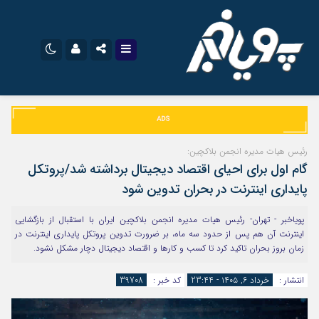
نام کاربری یا نشانی ایمیل
اینستاگرام
تلگرام
سروش
ایتا
رئیس هیات مدیره انجمن بلاکچین:
رمز عبور
گام اول برای احیای اقتصاد دیجیتال برداشته شد/پروتکل‌
آپارات
اپلیکیشن
پایداری اینترنت در بحران تدوین شود
پویاخبر - تهران- رئیس هیات مدیره انجمن بلاکچین ایران با استقبال از بازگشایی
مرا به خاطر بسپار
اینترنت آن هم پس از حدود سه ماه، بر ضرورت تدوین پروتکل پایداری اینترنت در
زمان بروز بحران تاکید کرد تا کسب و کارها و اقتصاد دیجیتال دچار مشکل نشود.
انتشار :
خرداد ۶, ۱۴۰۵ - 23:44
کد خبر :
39708