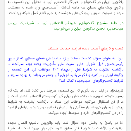
بلاکچین ایران در گفت‌وگو با خبرنگار اقتصادی ایرنا با تحلیل این تصمیم، به
واکاوی ریشه‌های بحران سه ماهه گذشته، آسیب‌های وارد شده به معیشت
مردم و ضرورت تدوین پروتکل‌های هوشمند به جای قطع کامل شبکه پرداخت.
در ادامه مشروح گفت‌وگوی خبرنگار اقتصادی ایرنا با شریف‌زاد، رییس
هیات‌مدیره انجمن بلاکچین ایران را می‌خوانید:
کسب و کارهای آسیب دیده نیازمند حمایت هستند
ایرنا: به عنوان سؤال نخست، ستاد ویژه ساماندهی فضای مجازی که از سوی
رئیس‌جمهور ذیل شورای عالی امنیت ملی مأموریت یافته بود، سرانجام با
بازگشت اینترنت به شرایط قبل از دی‌ماه ۱۴۰۴ موافقت کرد. این تصمیم را
چگونه ارزیابی می‌کنید و فکر می‌کنید اجرای آن چقدر می‌تواند به بهبود سریع‌تر
شرایط کسب‌وکارهای آسیب‌دیده کمک کند؟
شریف‌زاد: در ابتدا باید بگویم که این تصمیم، هرچند دیر اتخاذ شد، اما یک گام
بسیار مثبت، ضروری و نجات‌بخش برای کل اکوسیستم اقتصادی کشور است و
ما از آن استقبال می‌کنیم. موافقت این ستاد با بازگشت اینترنت به شرایط
پیش از بحران دی‌ماه، بار سنگینی را از دوش فعالان برمی‌دارد و بارقه‌ای از امید
را در دل کسب‌وکارهای خرد و متوسط ایجاد می‌کند.
اما در پاسخ به بخش دوم سؤال شما باید واقع‌بین باشیم؛ اتصال مجدد
اینترنت و بازگشت به شرایط فنی سابق، شرط لازم برای بهبود است، اما شرط