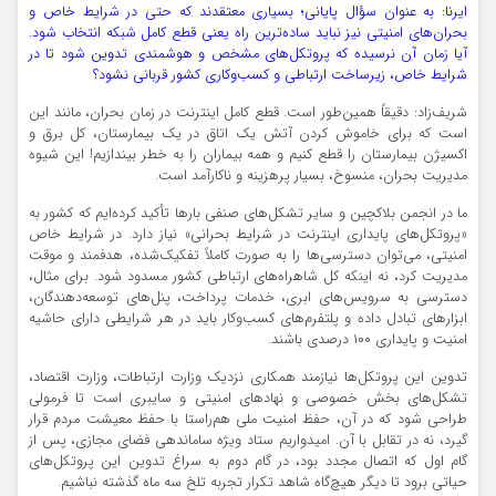
ایرنا: به عنوان سؤال پایانی؛ بسیاری معتقدند که حتی در شرایط خاص و
بحران‌های امنیتی نیز نباید ساده‌ترین راه یعنی قطع کامل شبکه انتخاب شود.
آیا زمان آن نرسیده که پروتکل‌های مشخص و هوشمندی تدوین شود تا در
شرایط خاص، زیرساخت ارتباطی و کسب‌وکاری کشور قربانی نشود؟
شریف‌زاد: دقیقاً همین‌طور است. قطع کامل اینترنت در زمان بحران، مانند این
است که برای خاموش کردن آتش یک اتاق در یک بیمارستان، کل برق و
اکسیژن بیمارستان را قطع کنیم و همه بیماران را به خطر بیندازیم! این شیوه
مدیریت بحران، منسوخ، بسیار پرهزینه و ناکارآمد است.
ما در انجمن بلاکچین و سایر تشکل‌های صنفی بارها تأکید کرده‌ایم که کشور به
«پروتکل‌های پایداری اینترنت در شرایط بحرانی» نیاز دارد. در شرایط خاص
امنیتی، می‌توان دسترسی‌ها را به صورت کاملاً تفکیک‌شده، هدفمند و موقت
مدیریت کرد، نه اینکه کل شاهراه‌های ارتباطی کشور مسدود شود. برای مثال،
دسترسی به سرویس‌های ابری، خدمات پرداخت، پنل‌های توسعه‌دهندگان،
ابزارهای تبادل داده و پلتفرم‌های کسب‌وکار باید در هر شرایطی دارای حاشیه
امنیت و پایداری ۱۰۰ درصدی باشند.
تدوین این پروتکل‌ها نیازمند همکاری نزدیک وزارت ارتباطات، وزارت اقتصاد،
تشکل‌های بخش خصوصی و نهادهای امنیتی و سایبری است تا فرمولی
طراحی شود که در آن، حفظ امنیت ملی هم‌راستا با حفظ معیشت مردم قرار
گیرد، نه در تقابل با آن. امیدواریم ستاد ویژه ساماندهی فضای مجازی، پس از
گام اول که اتصال مجدد بود، در گام دوم به سراغ تدوین این پروتکل‌های
حیاتی برود تا دیگر هیچ‌گاه شاهد تکرار تجربه تلخ سه ماه گذشته نباشیم.