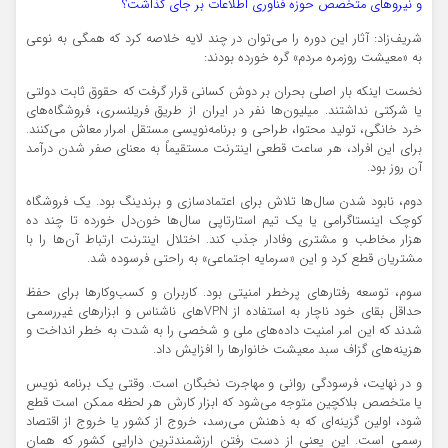
و نیروهای متخصص حوزه فناوری اطلاعات بر جای گذاشت؟
شریف‌زاد: آثار این دوره را می‌توان در چند لایه خلاصه کرد که همگی به نوعی
به «معیشت روزمره مردم» گره خورده بودند:
نخست اینکه بار اصلی بحران بر دوش کسانی قرار گرفت که حقوق ثابت دولتی
یا شرکتی نداشتند. میلیون‌ها نفر در ایران از طریق فریلنسری، فروشگاه‌های
خرد خانگی، تولید محتوا، طراحی و برنامه‌نویسی مستقل امرار معاش می‌کنند.
برای این افراد، هر ساعت قطعی اینترنت مستقیماً به معنای صفر شدن درآمد
آن روز بود.
دوم، نابود شدن سال‌ها تلاش برای اعتمادسازی و برندینگ بود. یک فروشگاه
کوچک اینستاگرامی یا یک تیم استارتاپی سال‌ها خون‌دل خورده تا چند ده
هزار مخاطب و مشتری وفادار جذب کند. اختلال اینترنت ارتباط آن‌ها را با
مشتریان قطع کرد و این «سرمایه اجتماعی» به راحتی فرسوده شد.
سوم، توسعه رفتارهای پرخطر امنیتی بود. کاربران و کسب‌وکارها برای حفظ
حداقل بقای خود ناچار به استفاده از VPNهای ناشناس و ابزارهای غیررسمی
شدند که این امر امنیت داده‌های ملی و شخصی را به شدت به خطر انداخت و
هزینه‌های گزاف سبد معیشت خانوارها را افزایش داد.
و در نهایت، فرسودگی روانی و مهاجرت نخبگان است. وقتی یک برنامه نویس
یا متخصص بلاکچین متوجه می‌شود که ابزار کارش هر لحظه ممکن است قطع
شود، اولین گزینه‌ای که به ذهنش می‌رسد، خروج از کشور یا خروج از اقتصاد
رسمی است. این یعنی از دست رفتن ارزشمندترین دارایی کشور که همان