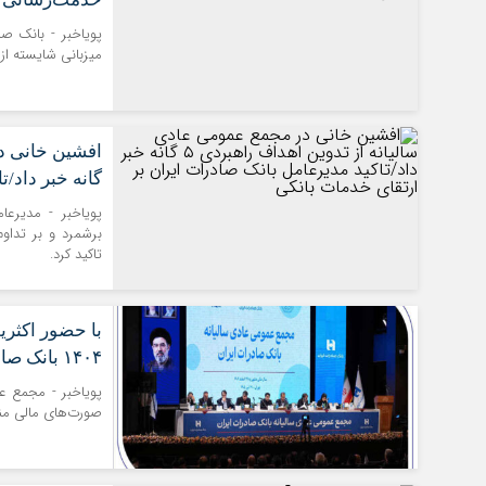
پویاخبر - ​بانک ص
میزبانی شایسته از
گانه خبر داد​/
پویاخبر - مدیرعا
برشمرد و بر تداو
تاکید کرد.
با حضور اکثر
۱۴۰۴ بانک صادرات ایران در مجمع عمومی
پویاخبر - مجمع عم
صورت‌های مالی منتهی به پایان اس