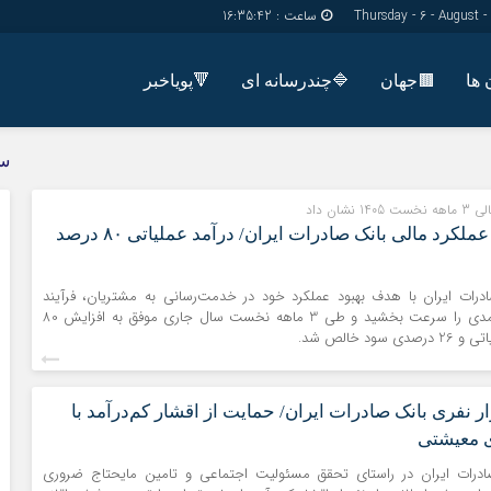
ساعت :
16:35:42
🟫جهان
🔷چندرسانه ای
🔻پویاخبر
دسترسی سریع
پیوندها
س
شناسنامه/تماس با ما
گروه اجتماعی
شان داد
پیوندهای سایت
گروه اقتصاد
تغییر مثبت در عملکرد مالی بانک صادرات ایران/ درآمد عملیاتی ۸۰ درصد
سبد خريد
گروه سیاسی
برگه دو ستونه
گروه فرهنگ
صادرات ایران با هدف بهبود عملکرد خود در خدمت‌رسانی به مشتریان، فرآیند
اصلاح ساختار درآمدی را سرعت بخشید و طی 3 ماهه نخست سال جاری موفق به افزایش 80
ود خالص شد.
نی ۱۲ هزار نفری بانک صادرات ایران/ حمایت از اقشار کم‌درآمد با
ی معیشتی
صادرات ایران در راستای تحقق مسئولیت اجتماعی و تامین مایحتاج ضروری