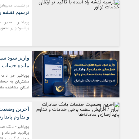
در نشست مدیرعامل
ترسیم نقشه راه
پویاخبر - ​مدیرعا
برشمرد و بر تحقق 
واریز سود سپ
مانده حساب در
پویاخبر -در ادا
مشتریان به حساب 
امکان مشاهده ماند
آخرین وضعیت 
و تداوم پایدار
پویاخبر - ​بانک صا
پرکاربرد خبر داد و
و پذیرندگی با سق