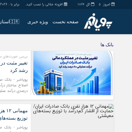
امروز
کل
افزونه جلالی را نصب کنید.
برابر با : Thursday - 6 - August - 2026
11164
5
صفحه نخست
ویژه خبری
🇮🇷استان ها
اخبار
چند رسانه
بانک ها
جامعه
گالری فیلم
بررسی صورت‌های مالی 3 ماهه نخست 1405 ن
اقتصاد
گالری عکس
سیاسی
حساب مشتری
رشد کرد
فرهنگ
پویاخبر - ​بانک 
درصدی درآمد عملیاتی و 26 درصدی س
مهما
توزیع بسته‌ها
پویاخبر - ​بانک 