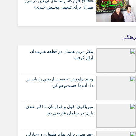
«افتتاح قرارگاه رسانه‌ای اربعین در مرز
مهران برای تسهیل پوشش خبری»
هنگـی
پیکر مریم همتیان در قطعه هنرمندان
آرام گرفت
وحید چاووش: حقیقت اربعین را باید در
دل آدم‌ها جست‌وجو کرد
میرباقری: قول و قرارمان با اکبر عبدی
بازی در سلمان فارسی بود
«هنرمندی برای تمام فصول» و «چارلی