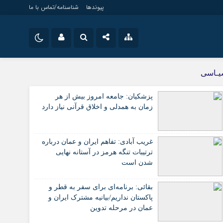
پیوندها
شناسنامه/تماس با ما
نام کاربری یا نشانی ایمیل
ویژه خبری
اینستاگرام
یـاسی
جامعه
تلگرام
پزشکیان: جامعه امروز بیش از هر
اقتصاد
رمز عبور
زمان به همدلی و اخلاق قرآنی نیاز دارد
سروش
سیاسی
فرهنگ
ایتا
غریب آبادی: تفاهم ایران و عمان درباره
مرا به خاطر بسپار
آپارات
ترتیبات تنگه هرمز در آستانه نهایی
شدن است
اپلیکیشن
بقائی: برنامه‌ای برای سفر به قطر و
پاکستان نداریم/بیانیه مشترک ایران و
عمان در مرحله تدوین