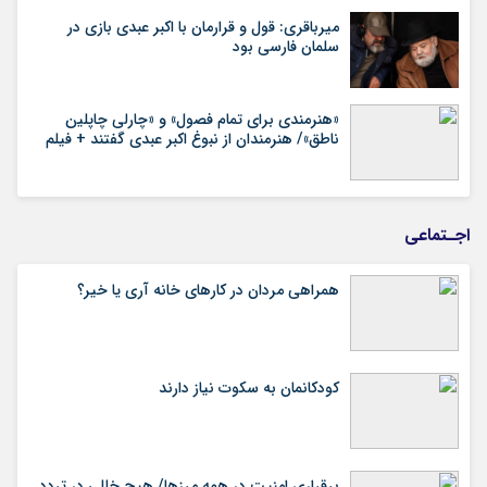
میرباقری: قول و قرارمان با اکبر عبدی بازی در
سلمان فارسی بود
«هنرمندی برای تمام فصول» و «چارلی چاپلین
ناطق»/ هنرمندان از نبوغ اکبر عبدی گفتند + فیلم
اجـتماعی
همراهی مردان در کارهای خانه آری یا خیر؟
کودکانمان به سکوت نیاز دارند
برقراری امنیت در همه مرزها/ هیچ‌ خللی در تردد