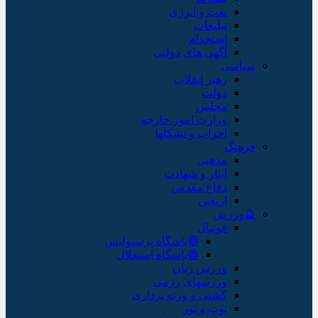
نفت و انرژی
تبلیغات
استخدام
آگهی های دولتی
سیاسی
رهبر انقلاب
دولت
مجلس
وزارت امور خارجه
احزاب و تشکلها
فرهنگ
مذهبی
ایثار و شهادت
دفاع مقدس
اربعین
🔮ورزش
فوتبال
🔴باشگاه پرسپولیس
🔵باشگاه استقلال
ورزش زنان
ورزشهای رزمی
کشتی و وزنه برداری
توپ و تور