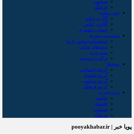
سیاسی
فرهنگ
چند رسانه
گالری فیلم
گالری عکس
حساب مشتری
دسترسی سریع
شناسنامه/تماس با ما
پیوندهای سایت
سبد خريد
برگه دو ستونه
پیوندها
گروه اجتماعی
گروه اقتصاد
گروه سیاسی
گروه فرهنگ
ویژه خبری
جامعه
اقتصاد
سیاسی
فرهنگ
پویا خبر | pooyakhabar.ir