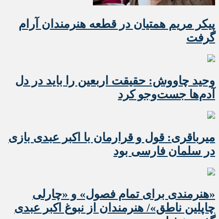
پیکر مریم همتیان در قطعه هنرمندان آرام
گرفت
وحید چاووش: حقیقت اربعین را باید در دل
آدم‌ها جست‌وجو کرد
میرباقری: قول و قرارمان با اکبر عبدی بازی
در سلمان فارسی بود
«هنرمندی برای تمام فصول» و «چارلی
چاپلین ناطق»/ هنرمندان از نبوغ اکبر عبدی