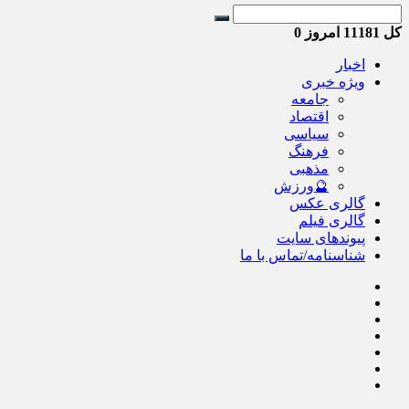
کل
11181
امروز
0
اخبار
ویژه خبری
جامعه
اقتصاد
سیاسی
فرهنگ
مذهبی
🔮ورزش
گالری عکس
گالری فیلم
پیوندهای سایت
شناسنامه/تماس با ما