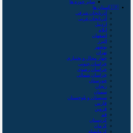
سایر حوزه ها
🇮🇷استان ها
آذربایجان شرقی
آذربایجان غربی
اردبیل
ایلام
اصفهان
البرز
بوشهر
تهران
چهار محال و بختیاری
خراسان جنوبی
خراسان رضوی
خراسان شمالی
خوزستان
زنجان
سمنان
سیستان و بلوچستان
فارس
قزوین
قم
کردستان
کرمان
کرمانشاه