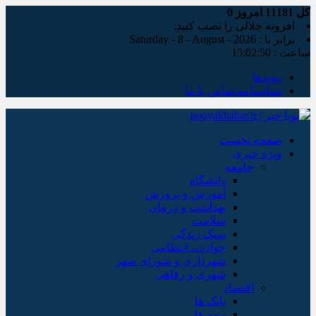
کل
11181
امروز
0
افزونه جلالی را نصب کنید.
برابر با : Saturday - 8 - August - 2026
ساعت :
15:02:51
پیوندها
شناسنامه/تماس با ما
صفحه نخست
ویژه خبری
جامعه
دانشگاه
آموزش و پرورش
بهداشت و درمان
سلامت
سبک زندگی
حوادث، انتظامی
شهرداری و شورای شهر
شهری و رفاهی
اقتصاد
بانک ها
بیمه ها