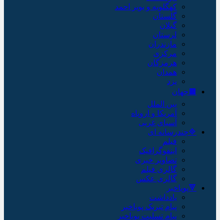
کهگلویه و بویر احمد
گلستان
گیلان
لرستان
مازندران
مرکزی
هرمزگان
همدان
یزد
🟫جهان
بین الملل
آمریکا و اروپاه
آسیای غربی
🔷چندرسانه ای
فیلم
اینفوگرافیک
تصاویر خبری
گالری فیلم
گالری عکس
🔻پویاخبر
یادداشت
پیام تبریک پویاخبر
پیام تسلیت پویاخبر