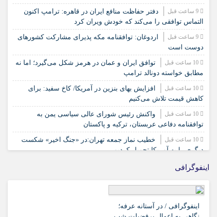
9 ساعت قبل
دفتر حفاظت منافع ایران در قاهره: ترامپ اکنون
التماس توافقی را می‌کند که خودش ویران کرد
9 ساعت قبل
اردوغان: توافقنامه مکه پذیرای مشارکت کشورهای
دوست است
10 ساعت قبل
توافق ایران و عمان در هرمز شکل می‌گیرد؛ اما نه
مطابق خواسته دونالد ترامپ
10 ساعت قبل
افزایش بهای بنزین در آمریکا/ کاخ سفید: برای
کاهش قیمت تلاش می‌کنیم
10 ساعت قبل
واکنش رئیس شورای عالی سیاسی یمن به
توافقنامه دفاعی عربستان، ترکیه و پاکستان
10 ساعت قبل
خطیب نماز جمعه تهران:در «جنگ اخیر» شکست
دیگری را به آمریکا تحمیل کردیم
15 ساعت قبل
نشست خبری رئیس‌جمهور همزمان با روز خبرنگار
اینفوگرافی
برگزار می‌شود
18 ساعت قبل
امام جمعه ایلام: اقتدار ایران تهدیدهای پوشالی
دشمن را بی‌اثر کرده است
اینفوگرافی / در آستانه عرفه؛
نگاهی به اعمال پرفضیلت شب
18 ساعت قبل
بزرگترین سازه سنگی ایلام پس از ۲۰ سال انتظار