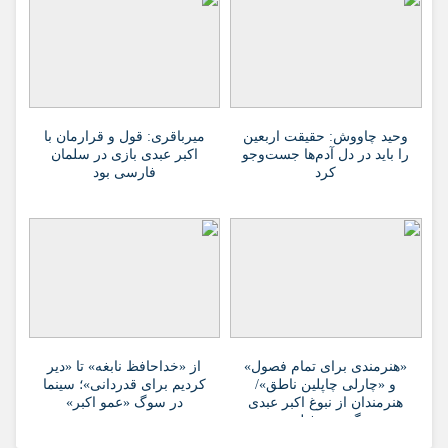
وحید چاووش: حقیقت اربعین
میرباقری: قول و قرارمان با
را باید در دل آدم‌ها جست‌وجو
اکبر عبدی بازی در سلمان
کرد
فارسی بود
«هنرمندی برای تمام فصول»
از «خداحافظ نابغه» تا «دیر
و «چارلی چاپلین ناطق»/
کردیم برای قدردانی»؛ سینما
هنرمندان از نبوغ اکبر عبدی
در سوگ «عمو اکبر»
گفتند + فیلم