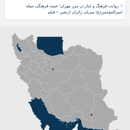
روایت فرهنگ و ایثار در مرز مهران؛ خیمه فرهنگی سپاه
امیرالمؤمنین(ع) میزبان زائران اربعین + فیلم