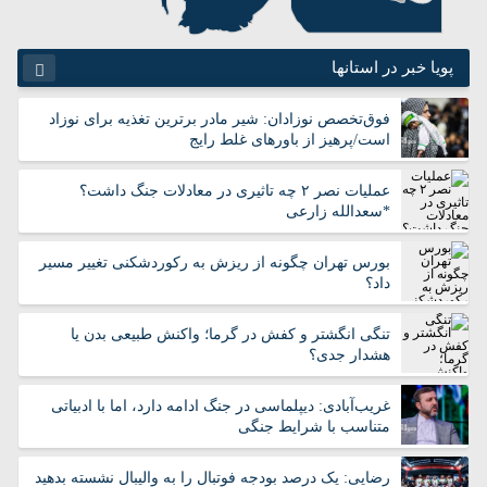
پویا خبر در استانها
آذربایجان شرقی
آذربایجان غربی
فوق‌تخصص نوزادان: شیر مادر برترین تغذیه برای نوزاد
اردبیل
اصفهان
است/پرهیز از باورهای غلط رایج
البرز
ایلام
بوشهر
تهران
عملیات نصر ۲ چه تاثیری در معادلات جنگ داشت؟
*سعدالله زارعی
چهارمحال بختیاری
خراسان جنوبی
خراسان رضوی
خراسان شمالی
بورس تهران چگونه از ریزش به رکوردشکنی تغییر مسیر
خوزستان
زنجان
داد؟
سمنان
سیستان و بلوچستان
فارس
قزوین
تنگی انگشتر و کفش در گرما؛ واکنش طبیعی بدن یا
قم
کردستان
هشدار جدی؟
کرمان
کرمانشاه
غریب‌آبادی: دیپلماسی در جنگ ادامه دارد، اما با ادبیاتی
کهگیلویه و بویر احمد
گلستان
متناسب با شرایط جنگی
گیلان
لرستان
مازندران
مرکزی
رضایی: یک درصد بودجه فوتبال را به والیبال نشسته بدهید